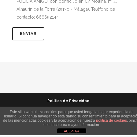
POLICÍA AMIGO, con domicilio en C/ Mollina, nº 4,
Alhaurín de la Torre (29130 - Málaga). Teléfono de
contacto: 666692144
Política de Privacidad
Protección Infantil
Este sitio web utiliza cookies para que usted tenga la mejor experiencia de
usuario. Si continúa navegando está dando su consentimiento para la aceptaci
de las mencionadas cookies y la aceptación de nuestra
política de cookies
, pinc
Política de Cookies
el enlace para mayor información.
ACEPTAR
Canal de Denuncias