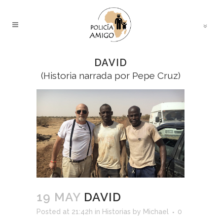
DAVID
(Historia narrada por Pepe Cruz)
19 MAY
DAVID
Posted at 21:42h
in
Historias
by
Michael
0