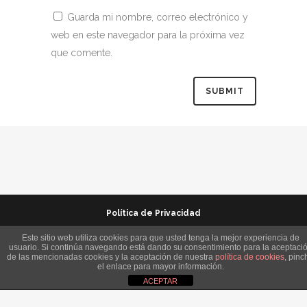
Guarda mi nombre, correo electrónico y
web en este navegador para la próxima vez
que comente.
Política de Privacidad
Protección Infantil
Este sitio web utiliza cookies para que usted tenga la mejor experiencia de
usuario. Si continúa navegando está dando su consentimiento para la aceptaci
de las mencionadas cookies y la aceptación de nuestra
política de cookies
, pinc
Política de Cookies
el enlace para mayor información.
ACEPTAR
Canal de Denuncias